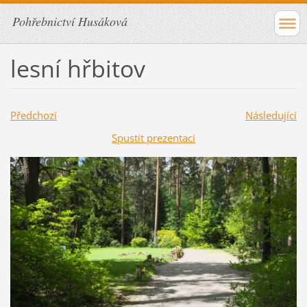
Pohřebnictví Husáková
lesní hřbitov
Předchozí
Následující
Spustit prezentaci